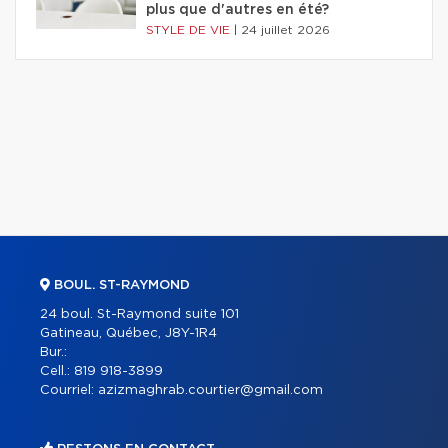
plus que d'autres en été?
STYLE DE VIE
|
24 juillet 2026
BOUL. ST-RAYMOND
24 boul. St-Raymond suite 101
Gatineau, Québec, J8Y-1R4
Bur.:
Cell.:
819 918-3899
Courriel:
azizmaghrab.courtier@gmail.com