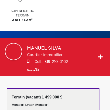
SUPERFICIE DU
TERRAIN
2
2 614 460 M
MANUEL
SILVA
Courtier immobilier
Cell.:
819-210-0102
Terrain (vacant) 1 499 000 $
Montcerf-Lytton (Montcerf)