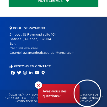
NOTE LÉGALE
BOUL. ST-RAYMOND
24 boul. St-Raymond suite 101
Gatineau, Québec, J8Y-1R4
Bur.:
Cell.:
819 918-3899
Courriel:
azizmaghrab.courtier@gmail.com
RESTONS EN CONTACT
×
Avez-vous des
© 2026 RE/MAX VISION – FRANCHISÉ INDÉPENDANT ET AUTONOME DE
questions?
RE/MAX QUÉBEC – TOUS DROITS RÉSERVÉS -
POLITIQUE DE CONFIDENTIALITÉ
-
CONDITIONS D'UTILISATION
-
GESTION DU CONSENTEMENT